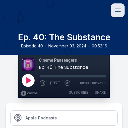
Ep. 40: The Substance
•
•
Episode 40
November 03, 2024
00:52:16
Cinema Passengers
Ep. 40: The Substance
1x
00:00
/
00:52:16
SUBSCRIBE
SHARE
Apple Podcasts