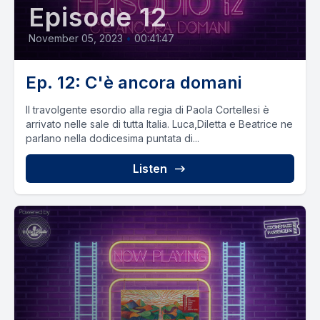
Episode 12
November 05, 2023
•
00:41:47
Ep. 12: C'è ancora domani
Il travolgente esordio alla regia di Paola Cortellesi è
arrivato nelle sale di tutta Italia. Luca,Diletta e Beatrice ne
parlano nella dodicesima puntata di...
Listen