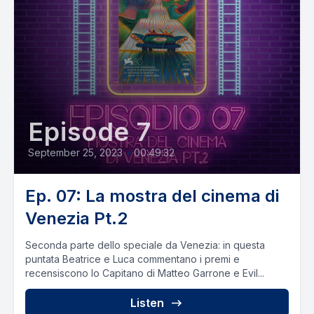
Episode 7
September 25, 2023
•
00:49:32
Ep. 07: La mostra del cinema di
Venezia Pt.2
Seconda parte dello speciale da Venezia: in questa
puntata Beatrice e Luca commentano i premi e
recensiscono Io Capitano di Matteo Garrone e Evil...
Listen